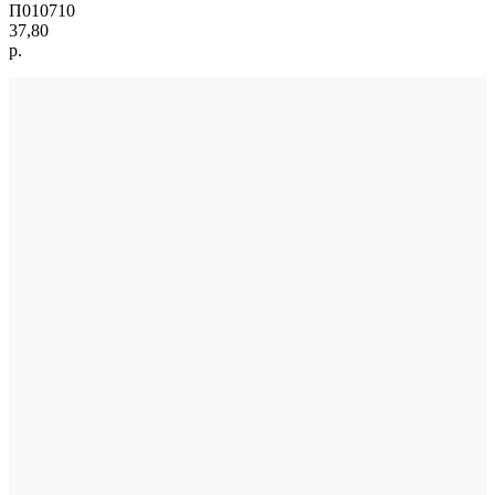
П010710
37,80
р.