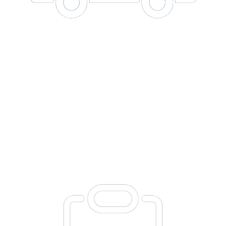
Подписаться на рассылку новостей и предложений
Отправить
+7 (8142) 44-55-00
info@neopak.ru
Каталог
Партнерам
Оставить заявку
Условия сотрудничества
Контакты