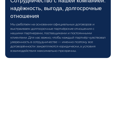
Сотрудничество с нашей компанией:
надёжность, выгода, долгосрочные
отношения
Мы работаем на основании официальных договоров и
выстраиваем долгосрочные партнёрские отношения с
нашими партнерами, поставщиками и постоянными
клиентами. Для нас важно, чтобы каждый партнёр чувствовал
уверенность в сотрудничестве — именно поэтому все
договорённости закрепляются юридически, а условия
взаимодействия максимально прозрачны.