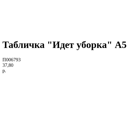
Табличка "Идет уборка" А5
П006793
37,80
р.