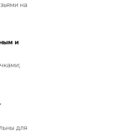
узьями на
бным и
чками;
т
альны для