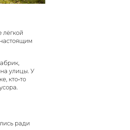
е лёгкой
а настоящим
абрик,
на улицы. У
е, кто‑то
усора.
лись ради