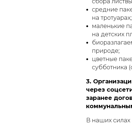
сбора листвы
средние паке
на тротуарах;
маленькие па
на детских п
биоразлагаем
природе;
цветные паке
субботника (о
3. Организац
через соцсет
заранее дого
коммунальны
В наших силах 