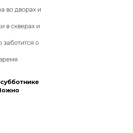
ра во дворах и
и в скверах и
о заботится о
 время
 субботнике
 Можно