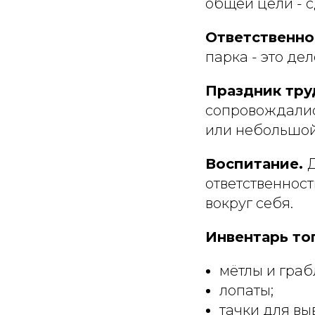
общей цели - с
Ответственно
парка - это де
Праздник тру
сопровождалис
или небольшой
Воспитание.
ответственност
вокруг себя.
Инвентарь то
мётлы и граб
лопаты;
тачки для вы