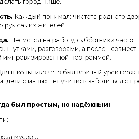
делать город чище.
сть.
Каждый понимал: чистота родного двор
ло рук самих жителей.
да.
Несмотря на работу, субботники часто
ь шутками, разговорами, а после - совмес
 импровизированной программой.
Для школьников это был важный урок граж
и: дети с малых лет учились заботиться о п
гда был простым, но надёжным:
ли;
воза мусора;