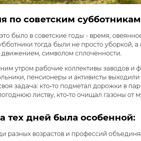
я по советским субботникам
это было в советские годы - время, овеянно
убботники тогда были не просто уборкой, 
движением, символом сплочённости.
ним утром рабочие коллективы заводов и ф
льники, пенсионеры и активисты выходили 
воя задача: кто‑то подметал дорожки в парк
годнюю листву, кто‑то очищал газоны от м
 тех дней была особенной:
и разных возрастов и профессий объединя