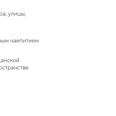
а, улицы,
тным чаепитием
данской
ространстве