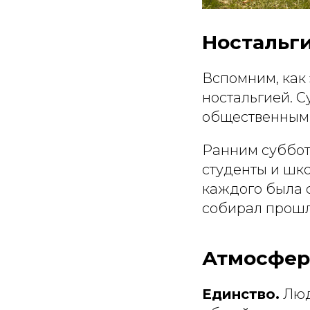
Ностальги
Вспомним, как 
ностальгией. С
общественным 
Ранним суббот
студенты и шко
каждого была с
собирал прошло
Атмосфера
Единство.
Люд