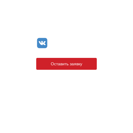
+7 (8142) 44-55-00
info@neopak.ru
Оставить заявку