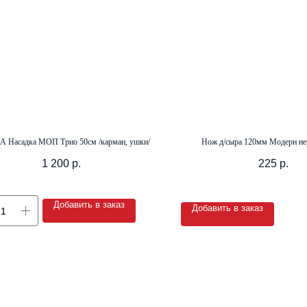
 Насадка МОП Трио 50см /карман, ушки/
Нож д/сыра 120мм Модерн нер
1 200
р.
225
р.
Добавить в заказ
Добавить в заказ