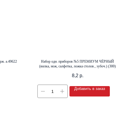
ж. а.49622
Набор одн. приборов №5 ПРЕМИУМ ЧЁРНЫЙ
(вилка, нож, салфетка, ложка столов., зубоч.) (300)
8,2
р.
Добавить в заказ