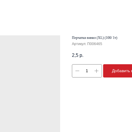
Перчатки винил (XL) (100/ 1т)
Артикул:
П006465
2,5
р.
Добавить 