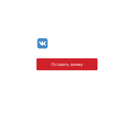
+7 (8142) 44-55-00
info@neopak.ru
Оставить заявку