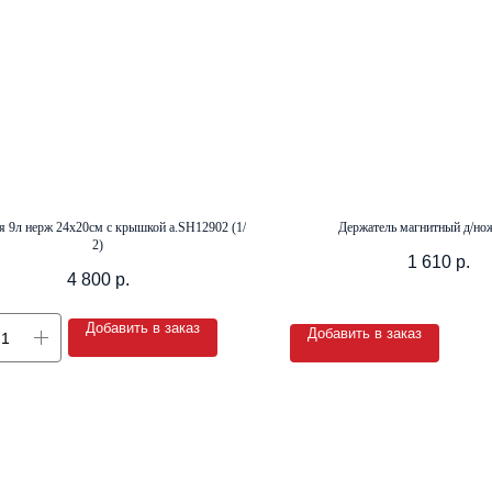
 9л нерж 24х20см с крышкой а.SH12902 (1/
Держатель магнитный д/но
2)
1 610
р.
4 800
р.
Добавить в заказ
Добавить в заказ