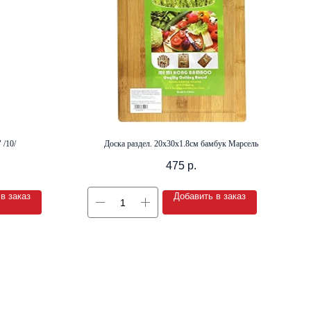
 /10/
Доска раздел. 20х30х1.8см бамбук Марсель
475
р.
в заказ
Добавить в заказ