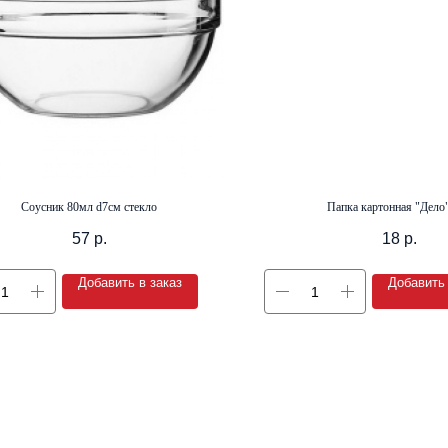
Соусник 80мл d7см стекло
Папка картонная "Дело"
57
р.
18
р.
Добавить в заказ
Добавить 