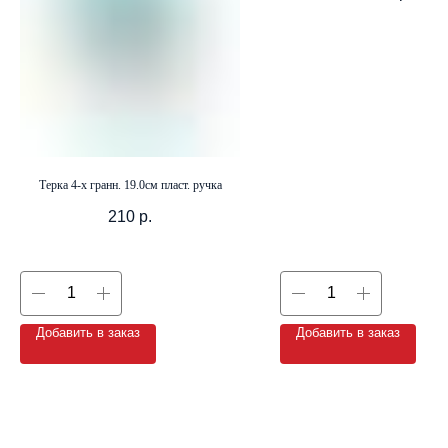
+7 (8142) 44-55-00
info@neopak.ru
Каталог
Терка 4-х гранн. 19.0см пласт. ручка
Партнерам
Оставить заявку
Условия сотрудничества
210
р.
Контакты
Добавить в заказ
Добавить в заказ