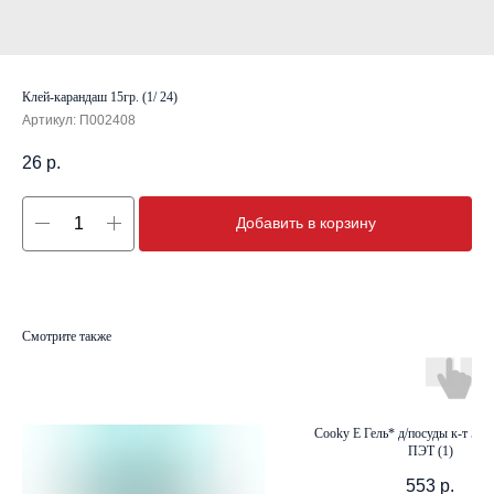
Клей-карандаш 15гр. (1/ 24)
Артикул:
П002408
26
р.
Добавить в корзину
Смотрите также
Cooky Е Гель* д/посуды к-т 5л 
ПЭТ (1)
553
р.