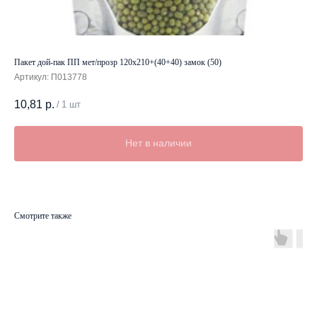
Пакет дой-пак ПП мет/прозр 120х210+(40+40) замок (50)
Артикул:
П013778
10,81
р.
/
1 шт
Нет в наличии
Смотрите также