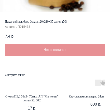
Пакет дой-пак бум. б/окна 120х210+35 замок (50)
Артикул:
П015438
7,4
р.
Нет в наличии
Смотрите также
Сумка ПВД 38х34 70мкм АП "Магнолия"
Картофелемялка нерж. 24см а.37
петля (50/ 500)
600
р.
17
р.