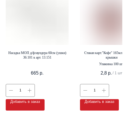
+7 (8142) 44-55-00
info@neopak.ru
Каталог
Насадка МОП д/флаундера 60см (ушки)
Стакан карт."Кофе" 165мл (100
36.101 к арт. 13.151
крышки
Партнерам
Упаковка 100 шт.
Оставить заявку
Условия сотрудничества
665
р.
2,8
р.
/
1 шт
Контакты
Добавить в заказ
Добавить в заказ