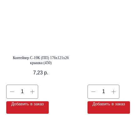
+7 (8142) 44-55-00
info@neopak.ru
Каталог
Контейнер С-19К (ПП) 176х121х26
Партнерам
крышка (450)
Оставить заявку
Условия сотрудничества
7,23
р.
Контакты
Добавить в заказ
Добавить в заказ