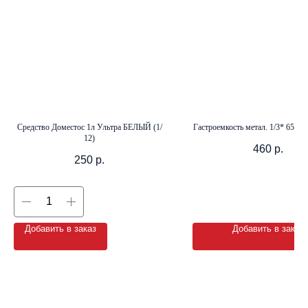
+7 (8142) 44-55-00
info@neopak.ru
Каталог
Средство Доместос 1л Ультра БЕЛЫЙ (1/
Гастроемкость метал. 1/3* 65 (3
Партнерам
12)
Оставить заявку
Условия сотрудничества
460
р.
250
р.
Контакты
Добавить в заказ
Добавить в заказ