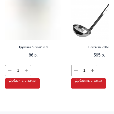
+7 (8142) 44-55-00
info@neopak.ru
Каталог
Партнерам
Трубочка "Салют" /12/
Половник 250мл
Оставить заявку
Условия сотрудничества
86
р.
595
р.
Контакты
Добавить в заказ
Добавить в заказ