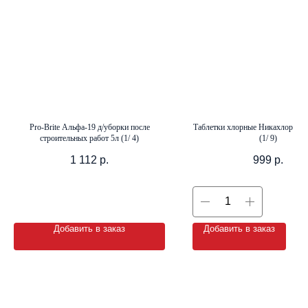
+7 (8142) 44-55-00
info@neopak.ru
Каталог
Pro-Brite Альфа-19 д/уборки после
Таблетки хлорные Никахлор 100
Партнерам
строительных работ 5л (1/ 4)
(1/ 9)
Оставить заявку
Условия сотрудничества
1 112
р.
999
р.
Контакты
Добавить в заказ
Добавить в заказ