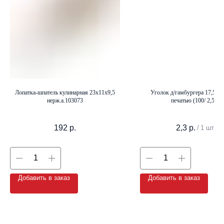
+7 (8142) 44-55-00
info@neopak.ru
Каталог
Лопатка-шпатель кулинарная 23х11х9,5
Уголок д/гамбургера 17,5х17
нерж.а.103073
печатью (100/ 2,5т)
Партнерам
Оставить заявку
Условия сотрудничества
192
р.
2,3
р.
/
1 шт
Контакты
Добавить в заказ
Добавить в заказ