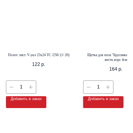
+7 (8142) 44-55-00
info@neopak.ru
Каталог
Полот. лист. V-укл 23х24 ТС /250/ (1/ 20)
Щетка для пола "Брусника" 24
Партнерам
жестк.ворс 4см
Оставить заявку
Условия сотрудничества
122
р.
164
р.
Контакты
Добавить в заказ
Добавить в заказ