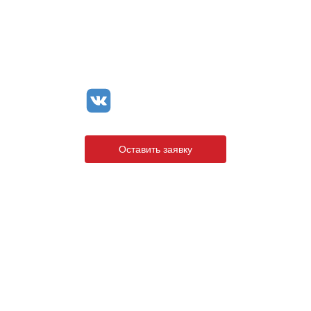
+7 (8142) 44-55-00
info@neopak.ru
Оставить заявку