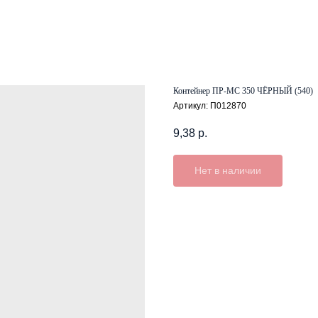
Контейнер ПР-МС 350 ЧЁРНЫЙ (540)
Артикул:
П012870
9,38
р.
Нет в наличии