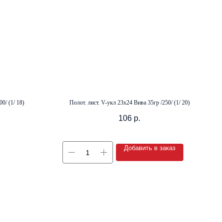
0/ (1/ 18)
Полот. лист. V-укл 23х24 Вива 35гр /250/ (1/ 20)
106
р.
Добавить в заказ