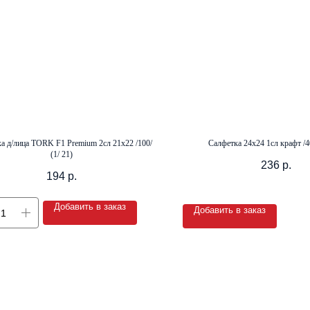
а д/лица TORK F1 Premium 2сл 21х22 /100/
Салфетка 24х24 1сл крафт /40
(1/ 21)
236
р.
194
р.
Добавить в заказ
Добавить в заказ