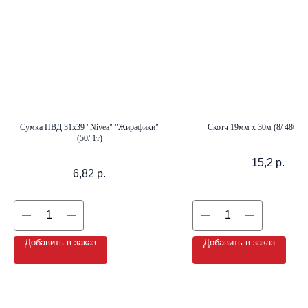
+7 (8142) 44-55-00
info@neopak.ru
Каталог
Сумка ПВД 31х39 "Nivea" "Жирафики"
Скотч 19мм х 30м (8/ 480÷12
(50/ 1т)
Партнерам
Оставить заявку
Условия сотрудничества
15,2
р.
6,82
р.
Контакты
Добавить в заказ
Добавить в заказ