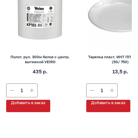
+7 (8142) 44-55-00
info@neopak.ru
Каталог
Полот. рул. 300м белое с центр.
Тарелка пласт. ИНТ ПП d2
Партнерам
вытяжкой VEIRO
(50/ 750)
Оставить заявку
Условия сотрудничества
435
р.
13,5
р.
Контакты
Добавить в заказ
Добавить в заказ