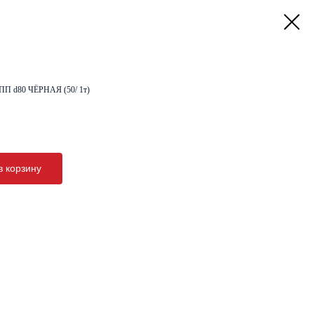
м ПП d80 ЧЁРНАЯ (50/ 1т)
в корзину