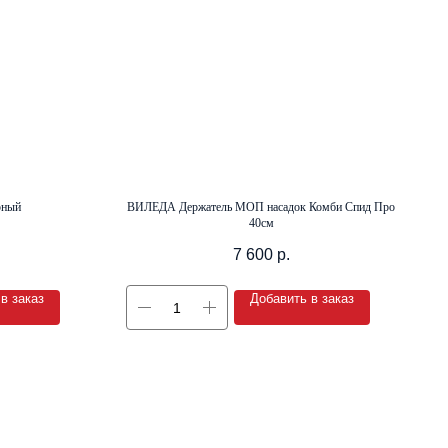
рный
ВИЛЕДА Держатель МОП насадок Комби Спид Про
40см
7 600
р.
в заказ
Добавить в заказ