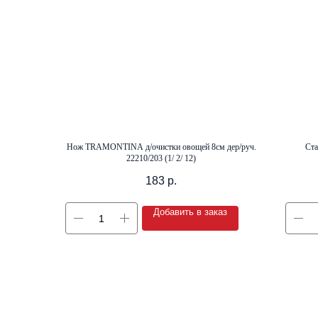
Нож TRAMONTINA д/очистки овощей 8см дер/руч.
Ста
22210/203 (1/ 2/ 12)
183
р.
Добавить в заказ