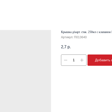
Крышка д/карт. стак. 250мл с клапано
Артикул:
П013640
2,7
р.
Добавить 