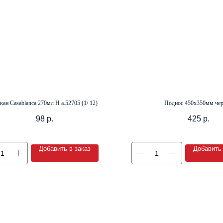
кан Casablanca 270мл Н а.52705 (1/ 12)
Поднос 450х350мм че
98
р.
425
р.
Добавить в заказ
Добавить 