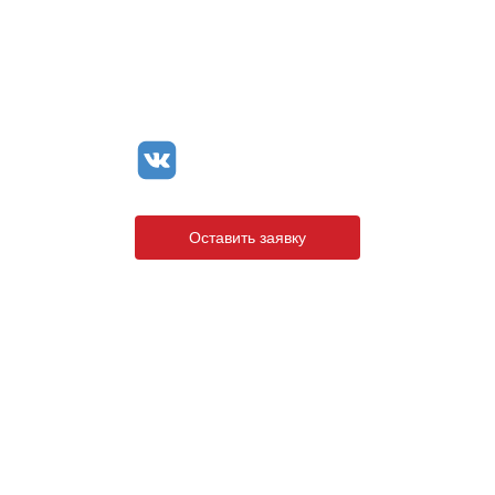
+7 (8142) 44-55-00
info@neopak.ru
Оставить заявку