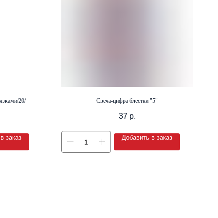
язками/20/
Свеча-цифра блестки "5"
37
р.
в заказ
Добавить в заказ