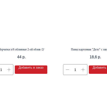
ерчатки х/б обливные 2-ой облив /2/
Папка картонная "Дело" с зав
44
р.
18,6
р.
Добавить в заказ
Добавить 