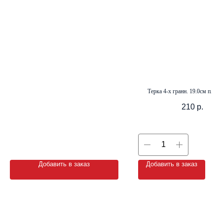
+7 (8142) 44-55-00
info@neopak.ru
Каталог
Терка 4-х гранн. 19.0см пласт
Партнерам
Оставить заявку
Условия сотрудничества
210
р.
Контакты
Добавить в заказ
Добавить в заказ