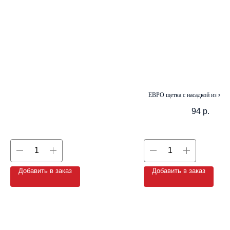
+7 (8142) 44-55-00
info@neopak.ru
Каталог
ЕВРО щетка с насадкой из ми
Партнерам
Оставить заявку
Условия сотрудничества
94
р.
Контакты
Добавить в заказ
Добавить в заказ