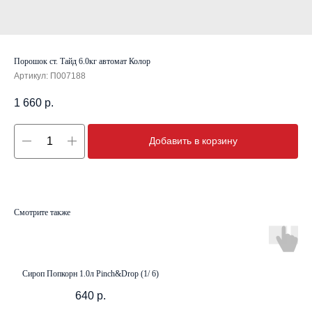
Порошок ст. Тайд 6.0кг автомат Колор
Артикул:
П007188
1 660
р.
Добавить в корзину
Смотрите также
Сироп Попкорн 1.0л Pinch&Drop (1/ 6)
640
р.