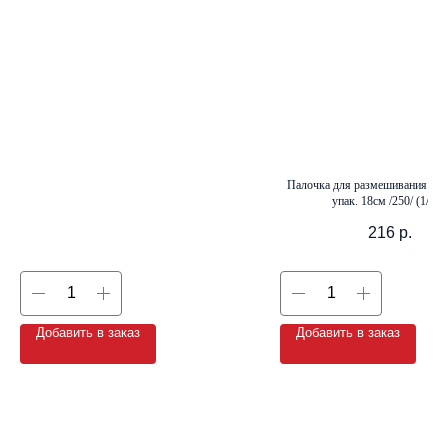
+7 (8142) 44-55-00
info@neopak.ru
Каталог
Палочка для размешивания дере
Партнерам
упак. 18см /250/ (1/ 20)
Оставить заявку
Условия сотрудничества
216
р.
Контакты
Добавить в заказ
Добавить в заказ