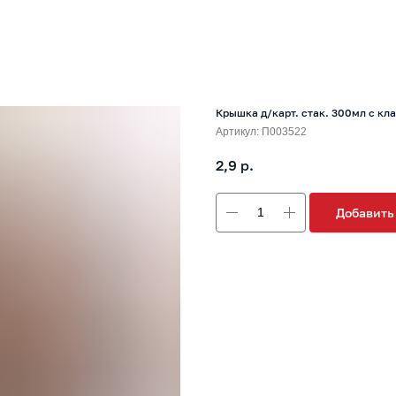
Крышка д/карт. стак. 300мл с кл
Артикул:
П003522
2,9
р.
Добавить