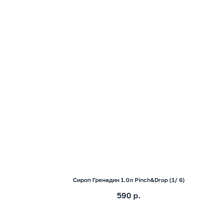
Сироп Гренадин 1.0л Pinch&Drop (1/ 6)
590
р.