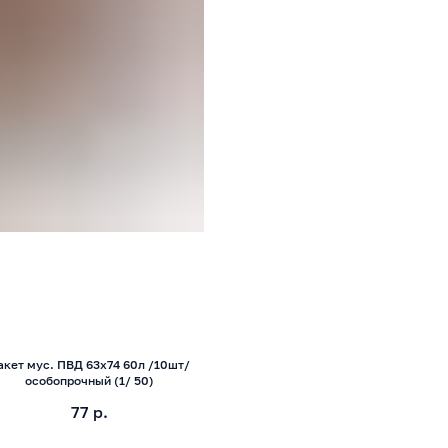
акет мус. ПВД 63х74 60л /10шт/
особопрочный (1/ 50)
77
р.