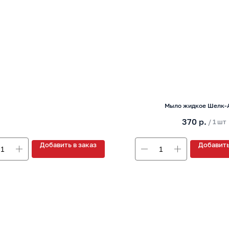
Мыло жидкое Шелк-А
370
р.
/
1 шт
Добавить в заказ
Добавить